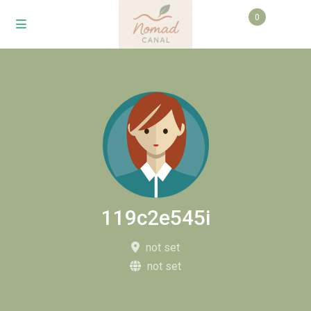
0
119c2e545i
not set
not set