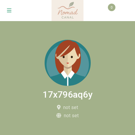
0
17x796aq6y
not set
not set