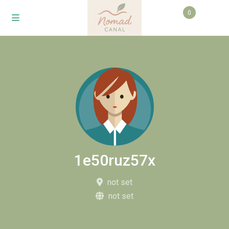
0
1e50ruz57x
not set
not set