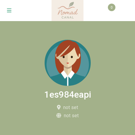
0
1es984eapi
not set
not set