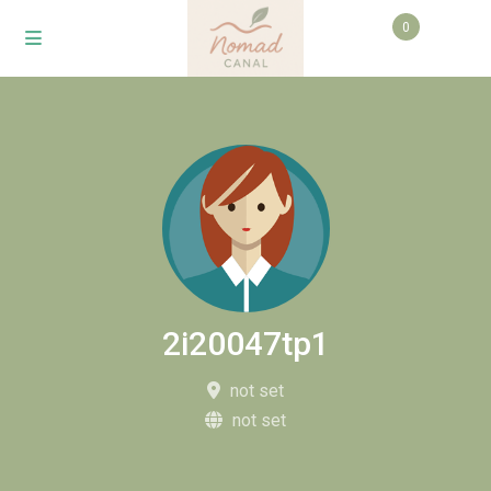
0
2i20047tp1
not set
not set