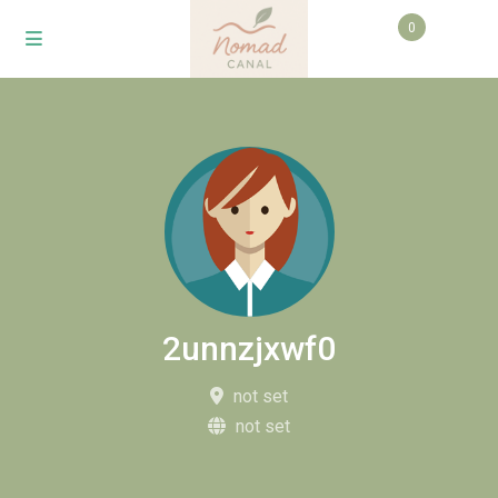
0
2unnzjxwf0
not set
not set