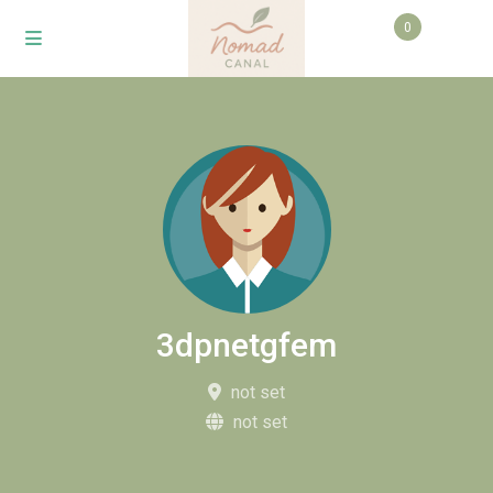
0
3dpnetgfem
not set
not set