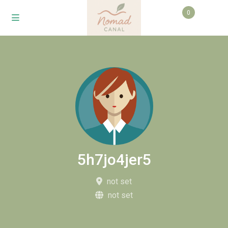
0
5h7jo4jer5
not set
not set