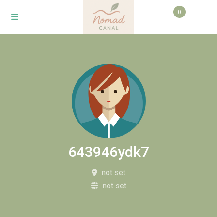
0
643946ydk7
not set
not set