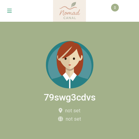
0
79swg3cdvs
not set
not set