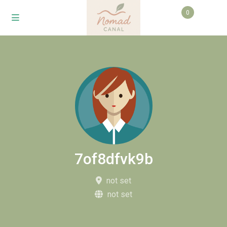
0
7of8dfvk9b
not set
not set