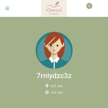
0
7rniydzc3z
not set
not set