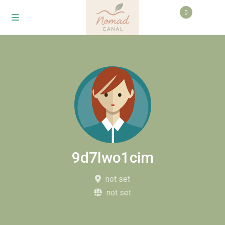
0
9d7lwo1cim
not set
not set