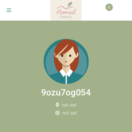
0
9ozu7og054
not set
not set