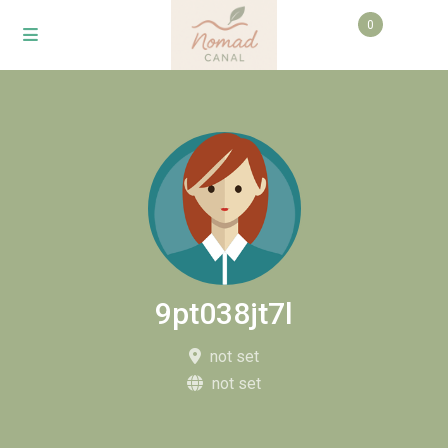
0
9pt038jt7l
not set
not set