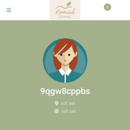
0
9qgw8cppbs
not set
not set