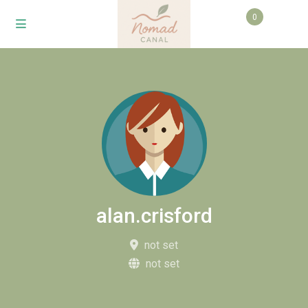
0
alan.crisford
not set
not set