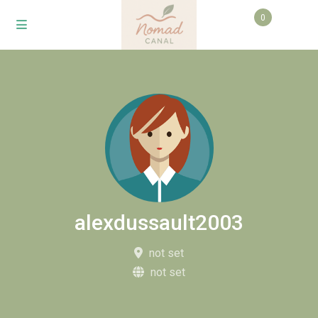
0
alexdussault2003
not set
not set