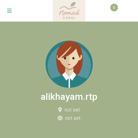
0
alikhayam.rtp
not set
not set