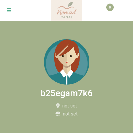
0
b25egam7k6
not set
not set