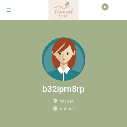
0
b32iprn8rp
not set
not set