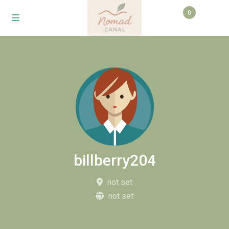
0
billberry204
not set
not set