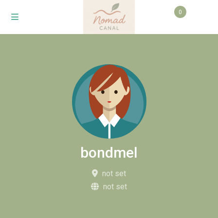
0
bondmel
not set
not set