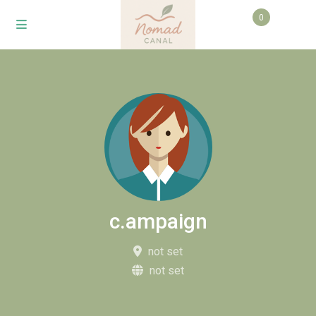
0
c.ampaign
not set
not set