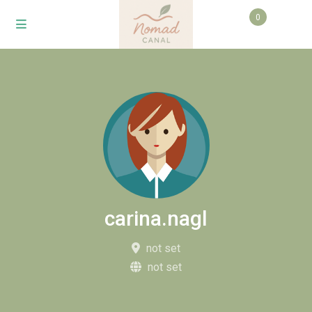
0
carina.nagl
not set
not set