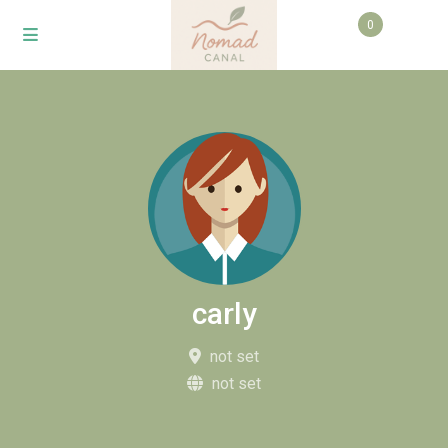
0
carly
not set
not set