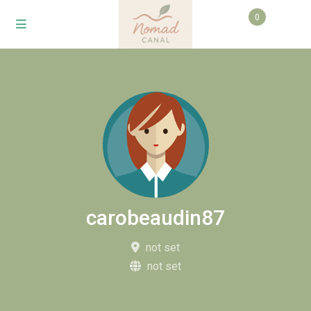
0
carobeaudin87
not set
not set