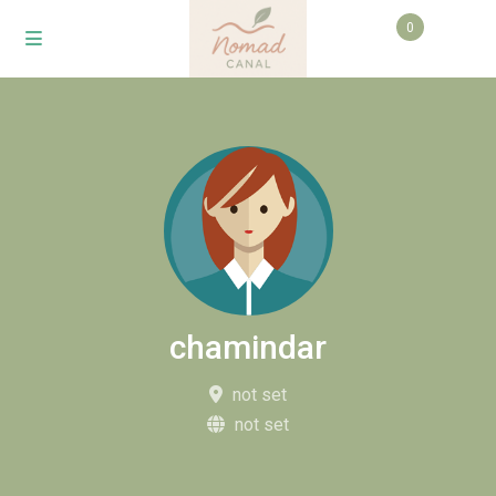
0
chamindar
not set
not set