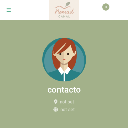
0
contacto
not set
not set