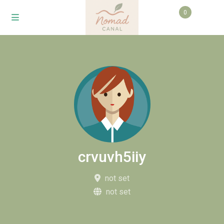
0
crvuvh5iiy
not set
not set