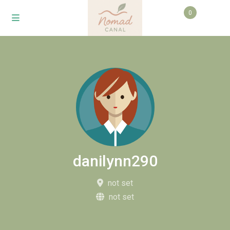
0
danilynn290
not set
not set