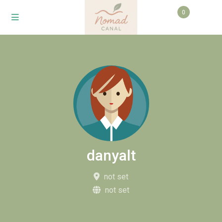
0
danyalt
not set
not set