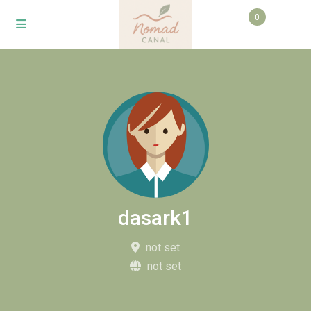
0
dasark1
not set
not set