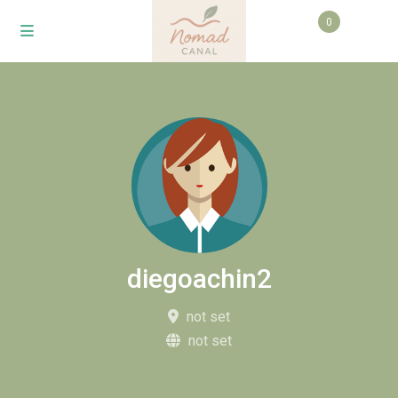
0
diegoachin2
not set
not set