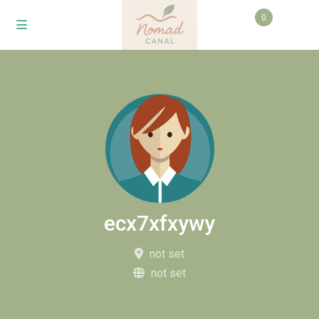
0
ecx7xfxywy
not set
not set