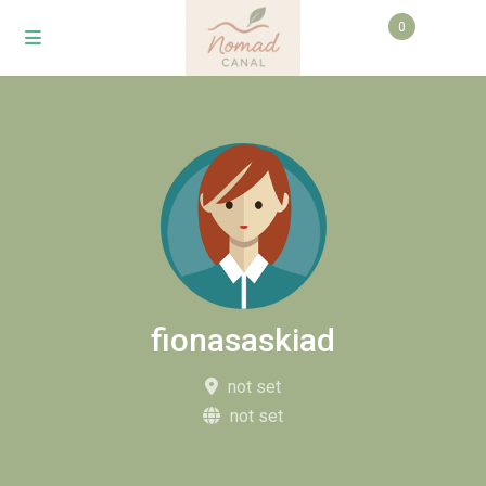
0
fionasaskiad
not set
not set