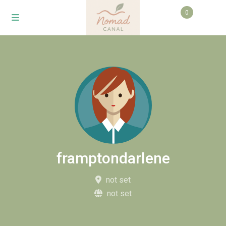
0
framptondarlene
not set
not set