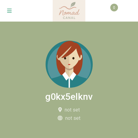
0
g0kx5elknv
not set
not set