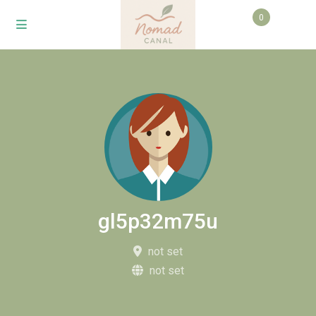
0
gl5p32m75u
not set
not set