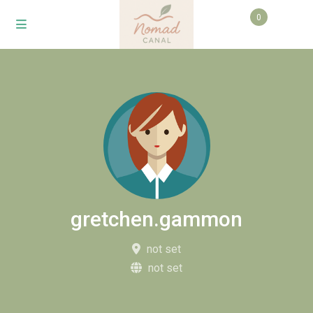
0
gretchen.gammon
not set
not set