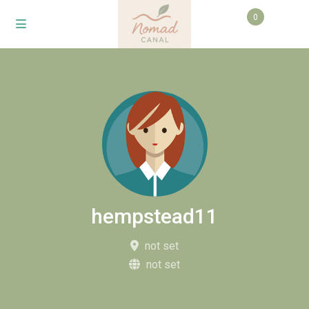
0
hempstead11
not set
not set