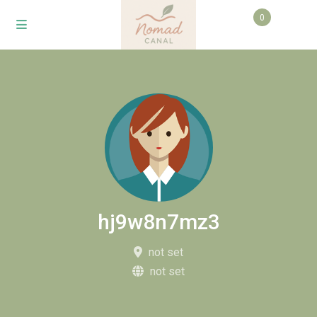
0
hj9w8n7mz3
not set
not set