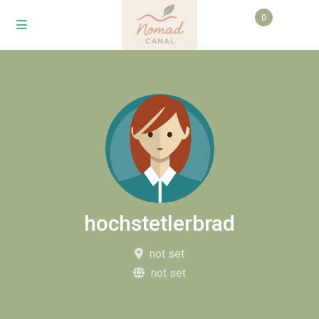
0
hochstetlerbrad
not set
not set