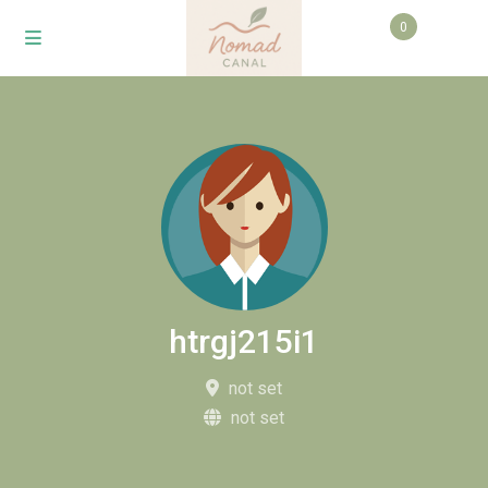
0
htrgj215i1
not set
not set