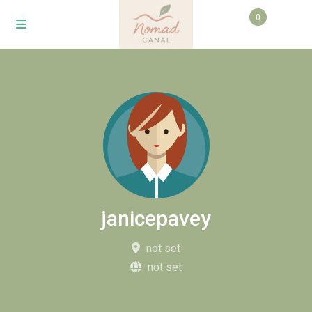
0
janicepavey
not set
not set