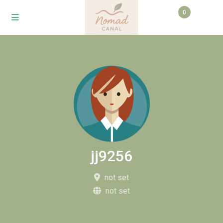
0
jj9256
not set
not set