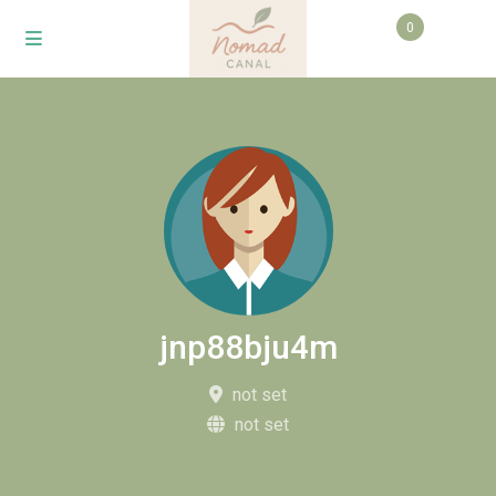
0
jnp88bju4m
not set
not set