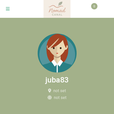
0
juba83
not set
not set