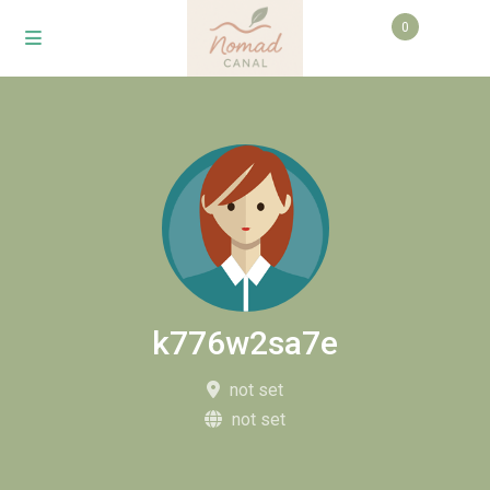
0
k776w2sa7e
not set
not set