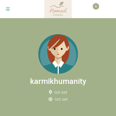
0
karmikhumanity
not set
not set